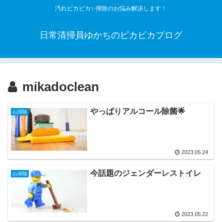
汚れピカピカ✨掃除のお悩み解決します！
日常清掃員ゆかちのピカピカブログ
mikadoclean
やっぱりアルコール除菌🌟
お掃除
2023.05.24
今話題のジェンダーレストイレ
お掃除
2023.05.22