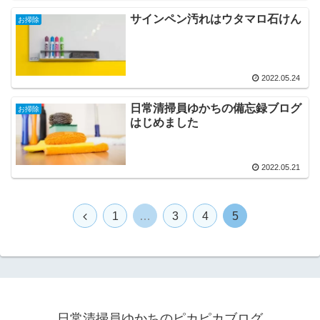
サインペン汚れはウタマロ石けん
お掃除
2022.05.24
日常清掃員ゆかちの備忘録ブログ
お掃除
はじめました
2022.05.21
前
1
…
3
4
5
へ
日常清掃員ゆかちのピカピカブログ