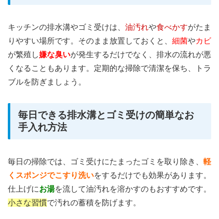
キッチンの排水溝やゴミ受けは、
油汚れ
や
食べかす
がたま
りやすい場所です。そのまま放置しておくと、
細菌
や
カビ
が繁殖し
嫌な臭い
が発生するだけでなく、排水の流れが悪
くなることもあります。定期的な掃除で清潔を保ち、トラ
ブルを防ぎましょう。
毎日できる排水溝とゴミ受けの簡単なお
手入れ方法
毎日の掃除では、ゴミ受けにたまったゴミを取り除き、
軽
くスポンジでこすり洗い
をするだけでも効果があります。
仕上げに
お湯
を流して油汚れを溶かすのもおすすめです。
小さな習慣
で汚れの蓄積を防げます。