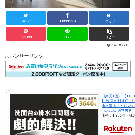
Twitter
Facebook
はてブ
Pocket
LINE
コピー
2025.06.21
スポンサーリンク
《楽天1位》 【 HU
】 洗面台 排水口 ゴ
排水溝ネット はいす
makuake 送料無
価格：1,980円（税