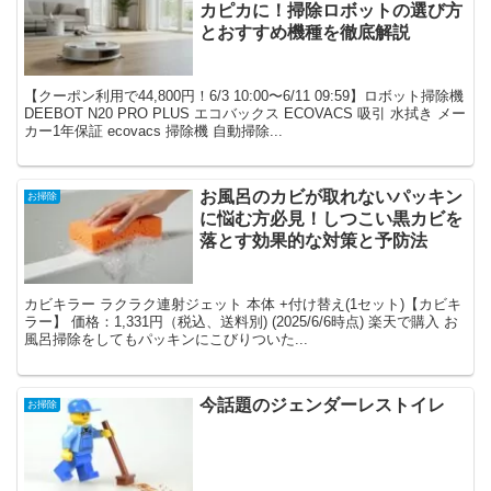
カピカに！掃除ロボットの選び方
とおすすめ機種を徹底解説
【クーポン利用で44,800円！6/3 10:00〜6/11 09:59】ロボット掃除機
DEEBOT N20 PRO PLUS エコバックス ECOVACS 吸引 水拭き メー
カー1年保証 ecovacs 掃除機 自動掃除...
お風呂のカビが取れないパッキン
お掃除
に悩む方必見！しつこい黒カビを
落とす効果的な対策と予防法
カビキラー ラクラク連射ジェット 本体 +付け替え(1セット)【カビキ
ラー】 価格：1,331円（税込、送料別) (2025/6/6時点) 楽天で購入 お
風呂掃除をしてもパッキンにこびりついた...
今話題のジェンダーレストイレ
お掃除