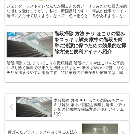
ジェンダーレストイレなんだか聞こえの良いトイレみたいな最先端的
な感じを受けますが、、私は、断固反対です！！何故か仕事でトイレ
清掃に入らせて頂くようになって、色々思うところがあるようになり
ました。1番には、女子便所に比べて、男子便所は使い方が...
階段掃除 方法 チリ ほこりの悩み
お掃除
をスッキリ解決 家中の階段を簡
単に清潔に保つための効果的な掃
除方法と便利アイテム紹介
階段掃除 方法 チリ ほこりを徹底解説 階段のチリやほこりを効率的
に取り除く簡単で効果的な掃除方法まとめ 階段は家の中でほこりや
チリが溜まりやすい場所です。特に家族の往来が多い家庭では、階段
掃除を怠ると見た目が悪くなるだけでなく、アレルギ...
階段掃除 方法 チリ ほこりの悩みをスッ
キリ解決 家中の階段を簡単に清潔に保つ
ための効果的な掃除方法と便利アイテム
紹介
黄ばんだプラスチックを白くする方法を