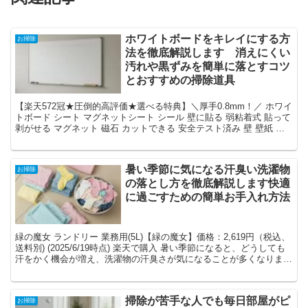
ホワイトボードをキレイにする方
お掃除
法を徹底解説します 消えにくい
汚れや黒ずみを簡単に落とすコツ
とおすすめの掃除道具
【楽天572冠★圧倒的高評価★選べる特典】＼厚手0.8mm！／ ホワイ
トボード シート マグネットシート シール 壁に貼る 弱粘着式 貼って
剥がせる マグネット 磁石 カットできる 安全テスト済み 壁 壁紙 掲
示板 会議室 オフィス 学校 ...
暑い季節に気になる汗臭い洗濯物
お掃除
の落とし方を徹底解説します快適
に過ごすための簡単お手入れ方法
緑の魔女 ランドリー 業務用(5L)【緑の魔女】価格：2,619円（税込、
送料別) (2025/6/19時点) 楽天で購入 暑い季節になると、どうしても
汗をかく機会が増え、洗濯物の汗臭さが気になることが多くなりま
す。ここでは、汗臭い洗...
掃除が苦手な人でも毎日部屋がピ
お掃除