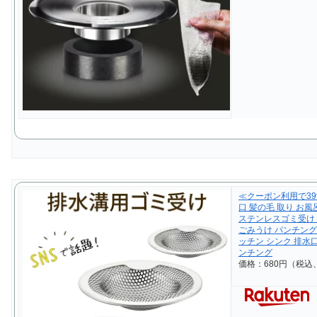
≪クーポン利用で39
口 髪の毛 取り お風
ステンレスゴミ受け 
ごみうけ パンチング
ッチン シンク 排水
ンチング
価格：680円（税込