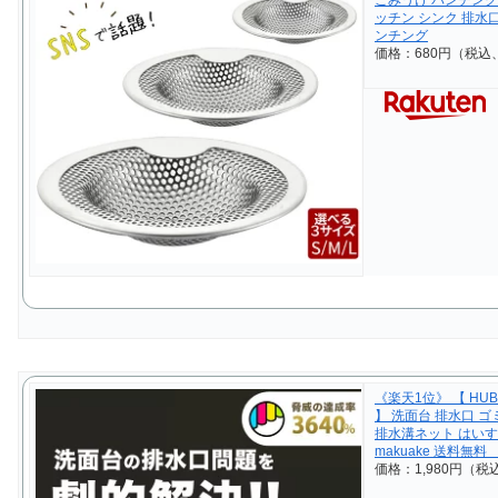
ッチン シンク 排水
ンチング
価格：680円（税込
《楽天1位》 【 HU
】 洗面台 排水口 ゴ
排水溝ネット はいす
makuake 送料無
価格：1,980円（税