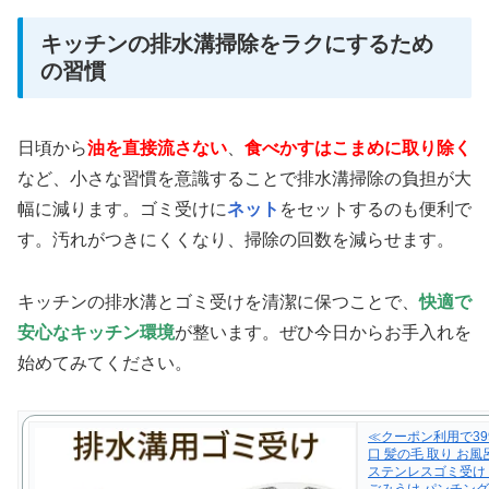
キッチンの排水溝掃除をラクにするため
の習慣
日頃から
油を直接流さない
、
食べかすはこまめに取り除く
など、小さな習慣を意識することで排水溝掃除の負担が大
幅に減ります。ゴミ受けに
ネット
をセットするのも便利で
す。汚れがつきにくくなり、掃除の回数を減らせます。
キッチンの排水溝とゴミ受けを清潔に保つことで、
快適で
安心なキッチン環境
が整います。ぜひ今日からお手入れを
始めてみてください。
≪クーポン利用で39
口 髪の毛 取り お風
ステンレスゴミ受け 
ごみうけ パンチング