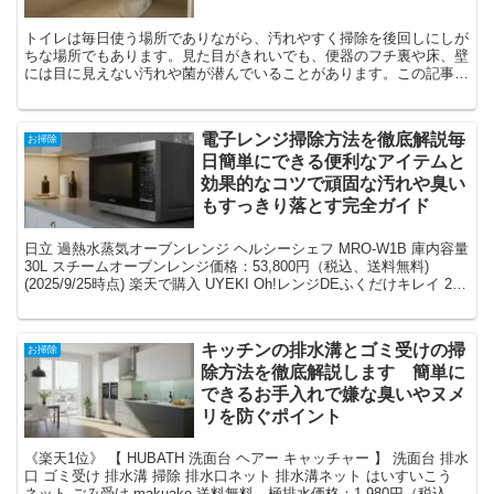
トイレは毎日使う場所でありながら、汚れやすく掃除を後回しにしが
ちな場所でもあります。見た目がきれいでも、便器のフチ裏や床、壁
には目に見えない汚れや菌が潜んでいることがあります。この記事で
は、掃除が苦手な方でも簡単に実践できるトイレ掃除の方法...
電子レンジ掃除方法を徹底解説毎
お掃除
日簡単にできる便利なアイテムと
効果的なコツで頑固な汚れや臭い
もすっきり落とす完全ガイド
日立 過熱水蒸気オーブンレンジ ヘルシーシェフ MRO-W1B 庫内容量
30L スチームオーブンレンジ価格：53,800円（税込、送料無料)
(2025/9/25時点) 楽天で購入 UYEKI Oh!レンジDEふくだけキレイ 2個
セット...
キッチンの排水溝とゴミ受けの掃
お掃除
除方法を徹底解説します 簡単に
できるお手入れで嫌な臭いやヌメ
リを防ぐポイント
《楽天1位》 【 HUBATH 洗面台 ヘアー キャッチャー 】 洗面台 排水
口 ゴミ受け 排水溝 掃除 排水口ネット 排水溝ネット はいすいこう
ネット ごみ受け makuake 送料無料 極排水価格：1,980円（税込、