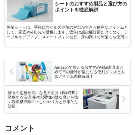
シートのおすすめ製品と選び方の
ポイントを徹底解説
除菌シートは、手軽にウイルスや菌の対策ができる便利なアイテムと
して、家庭や外出先で活躍します。近年は感染症対策だけでなく、テ
ーブルやドアノブ、スマートフォンなど、身の回りの除菌にも使用さ
れる機会が増えています。この記事では、除菌シートのおす...
Amazonで買えるおすすめ掃除道具まと
め毎日の掃除が楽になる便利グッズと人
気アイテム徹底解説！
梅雨の悪臭が気になる方必見 梅雨時期に
発生する洗濯機や洗濯物の嫌な臭いを防
ぐ洗濯槽掃除の正しいやり方と効果的な
対策
コメント