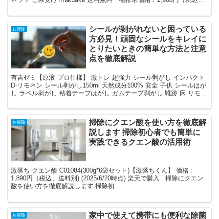
送料無料) (2...
シールが剝がれないと困っている
お掃除
方必見！頑固なシールをキレイに
とりたいときの簡単な方法と注意
点を徹底解説
有吉ゼミ【原液 プロ仕様】 激トレ 超強力 シール剥がし インパクト
D-リモネン シール剥がし150ml 天然成分100% 安全 子供 シールはが
し ラベル剥がし 粘着テープはがし ガムテープ剥がし 靴跡 床 リモネ
ン 車...
掃除にクエン酸を使い方を徹底解
お掃除
説します 掃除初心者でも簡単に
実践できるクエン酸の活用術
激落ち クエン酸 C01084(300g*6袋セット)【激落ちくん】 価格：
1,890円（税込、送料別) (2025/6/20時点) 楽天で購入 掃除にクエン
酸を使い方を徹底解説します 掃除初...
家中で使えて携帯にも便利な除菌
お掃除