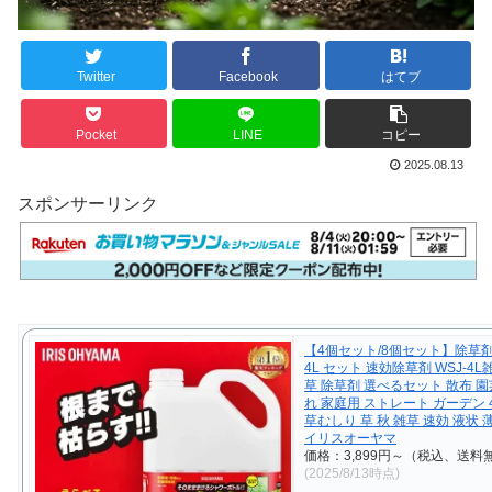
Twitter
Facebook
はてブ
Pocket
LINE
コピー
2025.08.13
スポンサーリンク
【4個セット/8個セット】除草剤
4L セット 速効除草剤 WSJ-4L
草 除草剤 選べるセット 散布 園
れ 家庭用 ストレート ガーデン
草むしり 草 秋 雑草 速効 液状 
イリスオーヤマ
価格：3,899円～（税込、送料無
(2025/8/13時点)