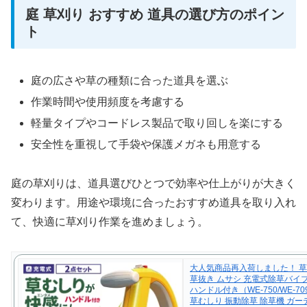
庭 草刈り おすすめ 道具の選び方のポイン
ト
庭の広さや草の種類に合った道具を選ぶ
作業時間や使用頻度を考慮する
軽量タイプやコードレス製品で取り回しを楽にする
安全性を重視して手袋や保護メガネも用意する
庭の草刈りは、道具選びひとつで効率や仕上がりが大きく
変わります。用途や環境に合ったおすすめ道具を取り入れ
て、快適に草刈り作業を進めましょう。
大人気商品再入荷しました！ 草
草抜き ムサシ 充電式除草バイ
ハンドル付き（WE-750/WE-70
草むしり 振動除草 除草機 ガー