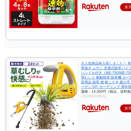
楽
大人気商品再入荷しました！ 草
草抜き ムサシ 充電式除草バイ
ハンドル付き（WE-750/WE-70
草むしり 振動除草 除草機 ガー
芸用品 雑草 畑 根こそぎ 庭の手
ーデン DIY ガーデニング 周年
価格：14,300円（税込、送料無
(2025/8/13時点)
楽