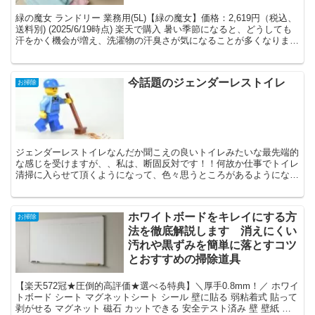
緑の魔女 ランドリー 業務用(5L)【緑の魔女】価格：2,619円（税込、
送料別) (2025/6/19時点) 楽天で購入 暑い季節になると、どうしても
汗をかく機会が増え、洗濯物の汗臭さが気になることが多くなりま
す。ここでは、汗臭い洗...
今話題のジェンダーレストイレ
お掃除
ジェンダーレストイレなんだか聞こえの良いトイレみたいな最先端的
な感じを受けますが、、私は、断固反対です！！何故か仕事でトイレ
清掃に入らせて頂くようになって、色々思うところがあるようになり
ました。1番には、女子便所に比べて、男子便所は使い方が...
ホワイトボードをキレイにする方
お掃除
法を徹底解説します 消えにくい
汚れや黒ずみを簡単に落とすコツ
とおすすめの掃除道具
【楽天572冠★圧倒的高評価★選べる特典】＼厚手0.8mm！／ ホワイ
トボード シート マグネットシート シール 壁に貼る 弱粘着式 貼って
剥がせる マグネット 磁石 カットできる 安全テスト済み 壁 壁紙 掲