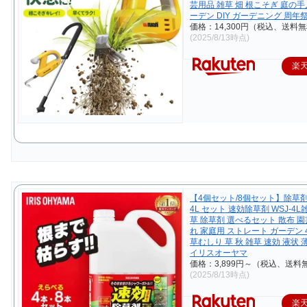
芸用品 雑草 畑 根こそぎ 庭の手
ーデン DIY ガーデニング 周年
価格：14,300円（税込、送料無
(2025/8/13時点)
楽
【4個セット/8個セット】除草剤
4L セット 速効除草剤 WSJ-4L
草 除草剤 選べるセット 散布 園
れ 家庭用 ストレート ガーデン
草むしり 草 秋 雑草 速効 液状 
イリスオーヤマ
価格：3,899円～（税込、送料無
(2025/8/13時点)
楽