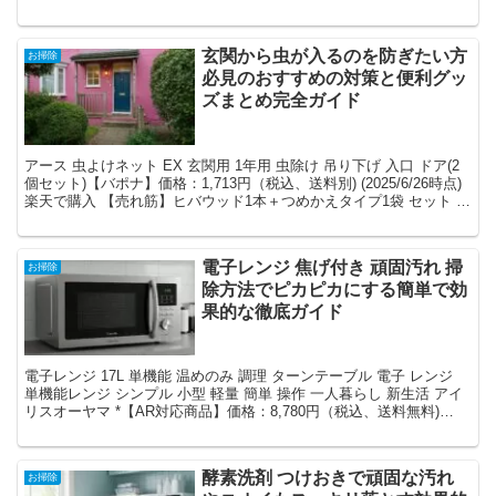
示板 会議室 オフィス 学校 ...
玄関から虫が入るのを防ぎたい方
お掃除
必見のおすすめの対策と便利グッ
ズまとめ完全ガイド
アース 虫よけネット EX 玄関用 1年用 虫除け 吊り下げ 入口 ドア(2
個セット)【バポナ】価格：1,713円（税込、送料別) (2025/6/26時点)
楽天で購入 【売れ筋】ヒバウッド1本＋つめかえタイプ1袋 セット お
家の虫よ...
電子レンジ 焦げ付き 頑固汚れ 掃
お掃除
除方法でピカピカにする簡単で効
果的な徹底ガイド
電子レンジ 17L 単機能 温めのみ 調理 ターンテーブル 電子 レンジ
単機能レンジ シンプル 小型 軽量 簡単 操作 一人暮らし 新生活 アイ
リスオーヤマ *【AR対応商品】価格：8,780円（税込、送料無料)
(2025/6/23時点...
酵素洗剤 つけおきで頑固な汚れ
お掃除