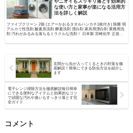
やニオイもスッキリ落とす効果的
な使い方と家事が楽になる活用方
法を詳しく解説
ファイブクリーン 2個 (エアーかおるタオルハンカチ1枚付き) 除菌 弱
アルカリ性洗剤 酸素系洗剤 酵素洗剤 漂白剤 家具用漂白剤 業務用洗
剤 汚れがみるみる落ちるミラクルな洗剤！ 日本製 宮崎化学 正規代
理店価格：6,874円（税込、送料...
玄関から虫が入ってくるときの対策を徹
底解説！簡単にできる防虫方法を紹介し
ます
電子レンジ掃除方法を徹底解説毎日簡単
にできる便利なアイテムと効果的なコツ
で頑固な汚れや臭いもすっきり落とす完
全ガイド
コメント