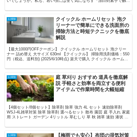
いでしょうか。私も、若い頃には全く気にならず『漂白剤素手で触っ
たって、手荒れしないもーん！』（絶対ダメ）なんてたかをく...
クイックル ホームリセット 泡ク
お掃除
リーナーで簡単にできる洗面所の
掃除方法と時短テクニックを徹底
解説
【最大1000円OFFクーポン】 クイックル ホームリセット 泡クリー
ナー 詰め替え 大サイズ 630ml 【クイックル】 掃除用洗剤価格：550
円（税込、送料別) (2025/6/10時点) 楽天で購入 クイックル ホームリ
セット 泡ク...
庭 草刈り おすすめ 道具を徹底解
お掃除
説 手軽さと効率を両立する便利
アイテムで作業時間を大幅短縮
【4個セット/8個セット】除草剤 除草 強力 4L セット 速効除草剤
WSJ-4L雑草対策 除草 除草剤 選べるセット 散布 園芸 庭 手入れ 家庭
用 ストレート ガーデン 4リットル 草むしり 草 秋 雑草 速効 液状 薄
めない アイリ...
【梅雨でも安心】布団の湿気対策
お掃除