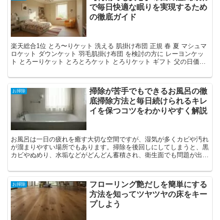
で毎日快適な眠りを実現するため
の徹底ガイド
楽天総合1位 とろ〜りケット 洗える 肌掛け布団 正規 春 夏 マシュマ
ロケット ダウンケット 羽毛肌掛け布団 を検討の方に レーヨンケッ
ト とろーりケット とろとろケット とろりケット ギフト 父の日価
格：3,999円～（税込、送料無料)...
掃除が苦手でもできるお風呂の徹
お掃除
底掃除方法と毎日続けられるキレ
イを保つコツをわかりやすく解説
お風呂は一日の疲れを癒す大切な空間ですが、湿気が多くカビや汚れ
が溜まりやすい場所でもあります。掃除を後回しにしてしまうと、黒
カビやぬめり、水垢などがどんどん蓄積され、衛生面でも問題が出て
きます。この記事では、掃除が苦手な方...
フローリング艶だしを簡単にする
お掃除
方法を知ってツヤツヤの床をキー
プしよう