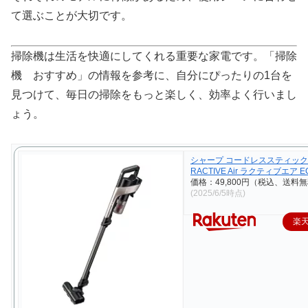
て選ぶことが大切です。
掃除機は生活を快適にしてくれる重要な家電です。「掃除
機 おすすめ」の情報を参考に、自分にぴったりの1台を
見つけて、毎日の掃除をもっと楽しく、効率よく行いまし
ょう。
シャープ コードレススティッ
RACTIVE Air ラクティブエア E
価格：49,800円（税込、送料無
(2025/6/5時点)
楽