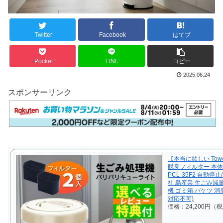
Twitter
Facebook
はてブ
Pocket
LINE
コピー
2025.06.24
スポンサーリンク
【本当に欲しい To
脱臭フィルター 本体
PCL-35F2 自動
社 島産業 生ごみ減
機 ゴミ箱 バケツ 消
対応不可)
価格：24,200円（