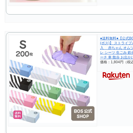
●送料無料●【公式BO
(ボス)】 ストライ
入 赤ちゃん オムツ 
レ シーツ 生ごみ 処
ーチ 車 散歩 お出か
価格：1,804円（税