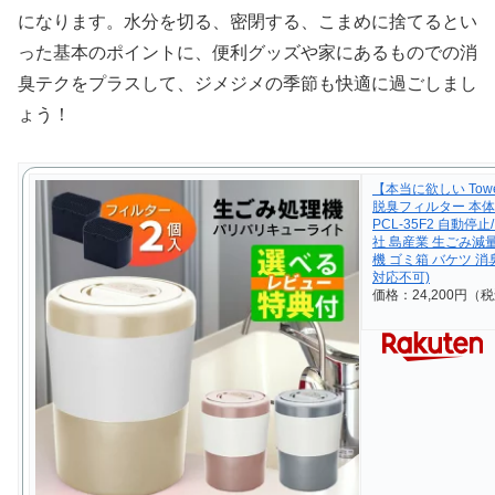
になります。水分を切る、密閉する、こまめに捨てるとい
った基本のポイントに、便利グッズや家にあるものでの消
臭テクをプラスして、ジメジメの季節も快適に過ごしまし
ょう！
【本当に欲しい To
脱臭フィルター 本体
PCL-35F2 自動
社 島産業 生ごみ減
機 ゴミ箱 バケツ 消
対応不可)
価格：24,200円（