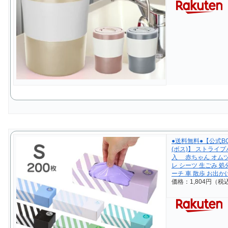
●送料無料●【公式BO
(ボス)】 ストライ
入 赤ちゃん オムツ 
レ シーツ 生ごみ 処
ーチ 車 散歩 お出か
価格：1,804円（税