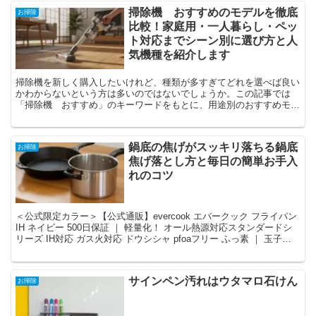
掃除機 おすすめのモデルを徹底
お掃除
比較！家庭用・一人暮らし・ペッ
ト対応までシーン別に選び方と人
気機種を紹介します
掃除機を新しく購入したいけれど、種類が多すぎてどれを選べば良い
かわからないという方は多いのではないでしょうか。この記事では
「掃除機 おすすめ」のキーワードをもとに、用途別のおすすめモデ
ルや選び方のポイントをわかりやすくご紹...
鍋底の焦げがスッキリ落ちる鍋底
お掃除
焦げ落とし方と毎日の簡単お手入
れのコツ
＜公式限定カラー＞【公式通販】evercook エバークック フライパン
IH ネイビー 500日保証 ｜ 軽量化！ オール熱源対応スタンダードシ
リーズ IH対応 ガス火対応 ドウシシャ pfoaフリー ふっ素 ｜ 玉子焼
用13×18cm ...
サインペン汚れはウタマロ石けん
お掃除