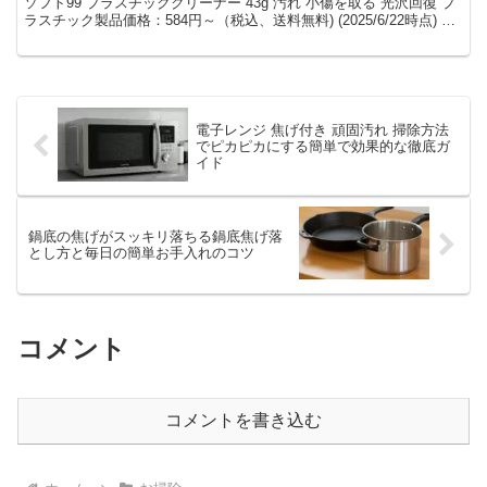
ソフト99 プラスチッククリーナー 43g 汚れ 小傷を取る 光沢回復 プ
ラスチック製品価格：584円～（税込、送料無料) (2025/6/22時点) 楽
天で購入 長年使っ...
電子レンジ 焦げ付き 頑固汚れ 掃除方法
でピカピカにする簡単で効果的な徹底ガ
イド
鍋底の焦げがスッキリ落ちる鍋底焦げ落
とし方と毎日の簡単お手入れのコツ
コメント
コメントを書き込む