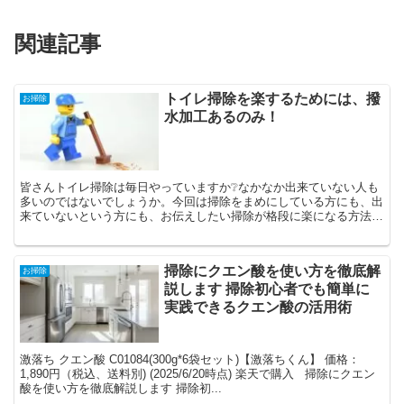
関連記事
トイレ掃除を楽するためには、撥
お掃除
水加工あるのみ！
皆さんトイレ掃除は毎日やっていますか❔なかなか出来ていない人も
多いのではないでしょうか。今回は掃除をまめにしている方にも、出
来ていないという方にも、お伝えしたい掃除が格段に楽になる方法が
あるのです。それは、便器に撥水加工をすることなんです！...
掃除にクエン酸を使い方を徹底解
お掃除
説します 掃除初心者でも簡単に
実践できるクエン酸の活用術
激落ち クエン酸 C01084(300g*6袋セット)【激落ちくん】 価格：
1,890円（税込、送料別) (2025/6/20時点) 楽天で購入 掃除にクエン
酸を使い方を徹底解説します 掃除初...