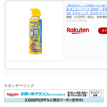
【本日ポイント10倍】(まとめ)
薬 虫こないアース 玄関灯・外壁に
1本 【×5セット】 父の日 ギフ
価格：9,220円（税込、送料無料
(2025/7/13時点)
楽
スポンサーリンク