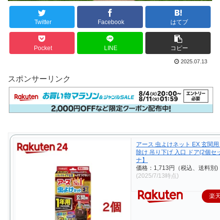
Twitter
Facebook
はてブ
Pocket
LINE
コピー
2025.07.13
スポンサーリンク
アース 虫よけネット EX 玄関用 
除け 吊り下げ 入口 ドア(2個セ
ナ】
価格：1,713円（税込、送料別)
(2025/7/13時点)
楽