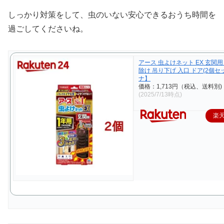
しっかり対策をして、虫のいない安心できるおうち時間を
過ごしてくださいね。
アース 虫よけネット EX 玄関用 
除け 吊り下げ 入口 ドア(2個セ
ナ】
価格：1,713円（税込、送料別)
(2025/7/13時点)
楽