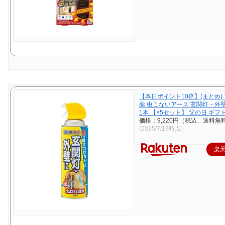
【本日ポイント10倍】(まとめ)
薬 虫こないアース 玄関灯・外壁に
1本 【×5セット】 父の日 ギフ
価格：9,220円（税込、送料無料
(2025/7/13時点)
楽