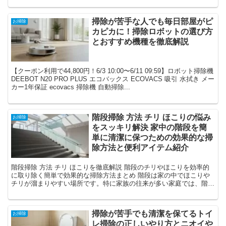
掃除が苦手な人でも毎日部屋がピ
お掃除
カピカに！掃除ロボットの選び方
とおすすめ機種を徹底解説
【クーポン利用で44,800円！6/3 10:00〜6/11 09:59】ロボット掃除機
DEEBOT N20 PRO PLUS エコバックス ECOVACS 吸引 水拭き メー
カー1年保証 ecovacs 掃除機 自動掃除...
階段掃除 方法 チリ ほこりの悩み
お掃除
をスッキリ解決 家中の階段を簡
単に清潔に保つための効果的な掃
除方法と便利アイテム紹介
階段掃除 方法 チリ ほこりを徹底解説 階段のチリやほこりを効率的
に取り除く簡単で効果的な掃除方法まとめ 階段は家の中でほこりや
チリが溜まりやすい場所です。特に家族の往来が多い家庭では、階段
掃除を怠ると見た目が悪くなるだけでなく、アレルギ...
掃除が苦手でも清潔を保てるトイ
お掃除
レ掃除の正しいやり方とニオイや