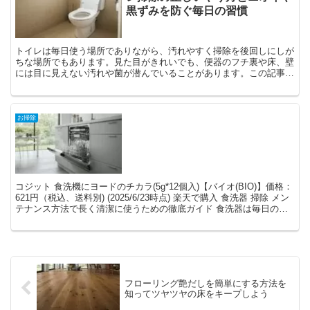
黒ずみを防ぐ毎日の習慣
トイレは毎日使う場所でありながら、汚れやすく掃除を後回しにしが
ちな場所でもあります。見た目がきれいでも、便器のフチ裏や床、壁
には目に見えない汚れや菌が潜んでいることがあります。この記事で
は、掃除が苦手な方でも簡単に実践できるトイレ掃除の方法...
お掃除
コジット 食洗機にヨードのチカラ(5g*12個入)【バイオ(BIO)】価格：
621円（税込、送料別) (2025/6/23時点) 楽天で購入 食洗器 掃除 メン
テナンス方法で長く清潔に使うための徹底ガイド 食洗器は毎日の家
事を助けてくれ...
フローリング艶だしを簡単にする方法を
知ってツヤツヤの床をキープしよう