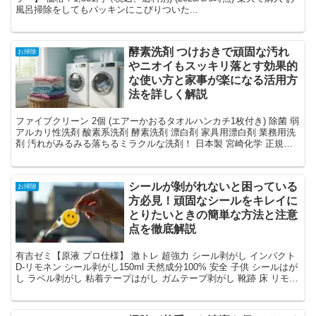
風呂掃除をしてもパッキンにこびりついた...
酵素洗剤 つけおきで頑固な汚れ
お掃除
やニオイもスッキリ落とす効果的
な使い方と家事が楽になる活用方
法を詳しく解説
ファイブクリーン 2個 (エアーかおるタオルハンカチ1枚付き) 除菌 弱
アルカリ性洗剤 酸素系洗剤 酵素洗剤 漂白剤 家具用漂白剤 業務用洗
剤 汚れがみるみる落ちるミラクルな洗剤！ 日本製 宮崎化学 正規代
理店価格：6,874円（税込、送料...
シールが剝がれないと困っている
お掃除
方必見！頑固なシールをキレイに
とりたいときの簡単な方法と注意
点を徹底解説
有吉ゼミ【原液 プロ仕様】 激トレ 超強力 シール剥がし インパクト
D-リモネン シール剥がし150ml 天然成分100% 安全 子供 シールはが
し ラベル剥がし 粘着テープはがし ガムテープ剥がし 靴跡 床 リモネ
ン 車...