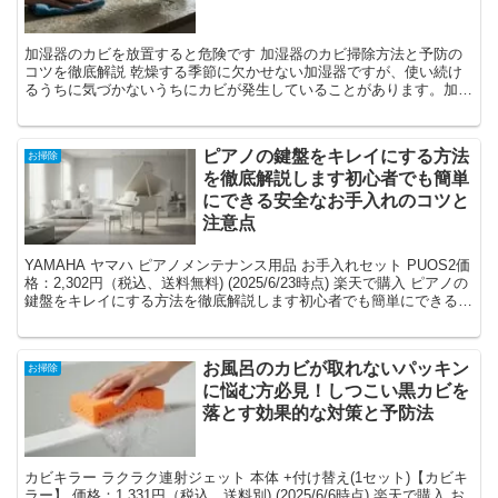
加湿器のカビを放置すると危険です 加湿器のカビ掃除方法と予防の
コツを徹底解説 乾燥する季節に欠かせない加湿器ですが、使い続け
るうちに気づかないうちにカビが発生していることがあります。加湿
器の中で発生したカビを放置していると、空気中に胞子が拡...
ピアノの鍵盤をキレイにする方法
お掃除
を徹底解説します初心者でも簡単
にできる安全なお手入れのコツと
注意点
YAMAHA ヤマハ ピアノメンテナンス用品 お手入れセット PUOS2価
格：2,302円（税込、送料無料) (2025/6/23時点) 楽天で購入 ピアノの
鍵盤をキレイにする方法を徹底解説します初心者でも簡単にできる安
全なお手入れのコツ...
お風呂のカビが取れないパッキン
お掃除
に悩む方必見！しつこい黒カビを
落とす効果的な対策と予防法
カビキラー ラクラク連射ジェット 本体 +付け替え(1セット)【カビキ
ラー】 価格：1,331円（税込、送料別) (2025/6/6時点) 楽天で購入 お