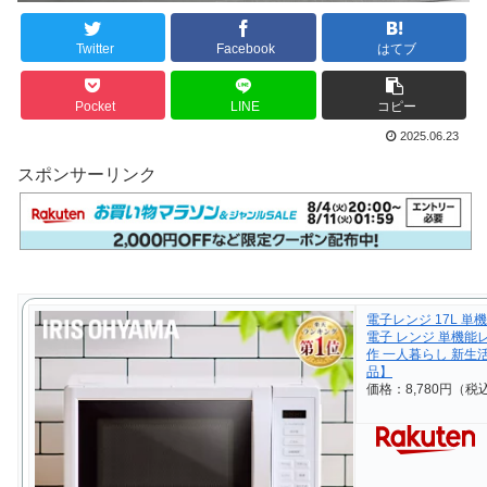
Twitter
Facebook
はてブ
Pocket
LINE
コピー
2025.06.23
スポンサーリンク
電子レンジ 17L 単
電子 レンジ 単機能レ
作 一人暮らし 新生
品】
価格：8,780円（税